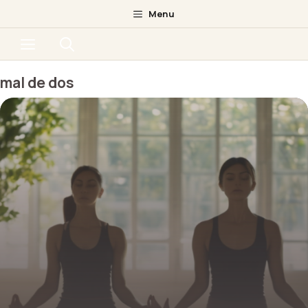
Aller
Menu
au
Menu
contenu
mal de dos