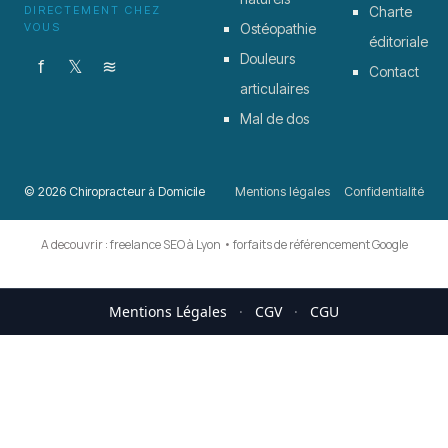
DIRECTEMENT CHEZ
Charte
VOUS
Ostéopathie
éditoriale
Douleurs
f
𝕏
≋
Contact
articulaires
Mal de dos
© 2026 Chiropracteur à Domicile
Mentions légales
Confidentialité
A decouvrir :
freelance SEO à Lyon
•
forfaits de référencement Google
Mentions Légales
·
CGV
·
CGU