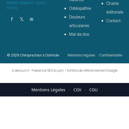
DIRECTEMENT CHEZ
Charte
VOUS
Ostéopathie
éditoriale
Douleurs
f
𝕏
≋
Contact
articulaires
Mal de dos
© 2026 Chiropracteur à Domicile
Mentions légales
Confidentialité
A decouvrir :
freelance SEO à Lyon
•
forfaits de référencement Google
Mentions Légales
·
CGV
·
CGU