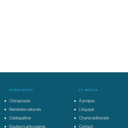
RUBRIQUES
LE MÉDIA
Chiropraxie
À propos
Remèdes naturels
L'équipe
Ostéopathie
Charte éditoriale
Douleurs articulaires
Contact