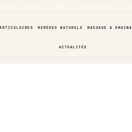
hiropracteur à Domicile
L’équipe
Charte éditoriale
Ann
ARTICULAIRES
REMÈDES NATURELS
MASSAGE & DRAIN
ACTUALITÉS