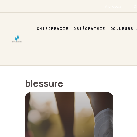
Aller
À propos
C
au
contenu
CHIROPRAXIE
OSTÉOPATHIE
DOULEURS 
blessure