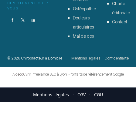
DIRECTEMENT CHEZ
Charte
VOUS
Ostéopathie
éditoriale
Douleurs
f
𝕏
≋
Contact
articulaires
Mal de dos
© 2026 Chiropracteur à Domicile
Mentions légales
Confidentialité
A decouvrir :
freelance SEO à Lyon
•
forfaits de référencement Google
Mentions Légales
·
CGV
·
CGU